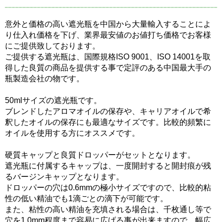
意外と価格の高い遮光瓶を中国から大量輸入することによ
り仕入れ価格を下げ、業界最安値のお値打ち価格でお客様
にご提供致しております。
ご提供する遮光瓶は、国際規格ISO 9001、ISO 14001を取
得した良質の商品を提供する事で定評のある中国最大手の
瓶製造会社の物です。
50mlサイズの遮光瓶です。
ブレンドしたアロマオイルの保存や、キャリアオイルで希
釈したオイルの保存にも最適なサイズです。比較的頻繁に
オイルを使用する方にオススメです。
硬質キャップと良質ドロッパーがセットとなります。
遮光瓶に付属するキャップは、一度開封すると開封痕が残
るバージンキャップとなります。
ドロッパーの穴は0.6mmの極小サイズですので、比較的粘
性の低い精油でも1滴ごとの滴下が可能です。
また、粘性の高い精油を充填される場合は、千枚通し等で
穴を1.0mm程度まで容易に広げる事が出来ますので、幅広