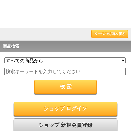
ページの先頭へ戻る
商品検索
ショップ ログイン
ショップ 新規会員登録