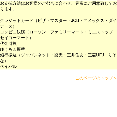
お支払方法はお客様のご都合に合わせ、豊富にご用意致してお
ります。
クレジットカード（ビザ・マスター・JCB・アメックス・ダイ
ナース）
コンビニ決済（ローソン・ファミリーマート・ミニストップ・
セイコーマート）
代金引換
ゆうちょ振替
銀行振込（ジャパンネット・楽天・三井住友・三菱UFJ・りそ
な）
ペイパル
このページのトップへ