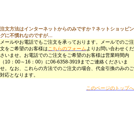
注文方法はインターネットからのみですか？ネットショッピン
グに不慣れなのですが…
メールやお電話でもご注文を承っております。メールでのご注
文をご希望のお客様は
こちらのフォーム
よりお問い合わせくだ
さいませ。お電話でのご注文をご希望のお客様は営業時間内
（10：00～16：00）に06-6358-3919までご連絡くださいま
せ。なお、これらの方法でのご注文の場合、代金引換のみのご
対応となります。
このページのトップへ