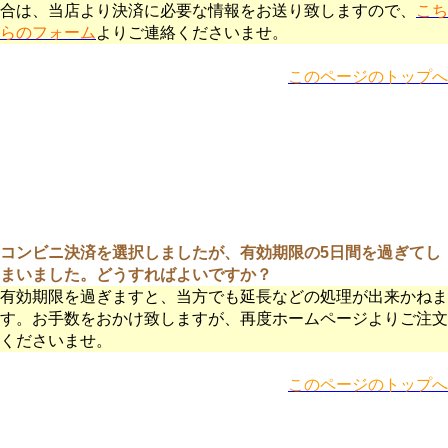
合は、当店より決済に必要な情報をお送り致しますので、
こち
らのフォーム
よりご連絡くださいませ。
このページのトップへ
コンビニ決済を選択しましたが、有効期限の5日間を過ぎてし
まいました。どうすればよいですか？
有効期限を過ぎますと、当方でも延長などの処理が出来かねま
す。お手数をおかけ致しますが、再度ホームページよりご注文
くださいませ。
このページのトップへ