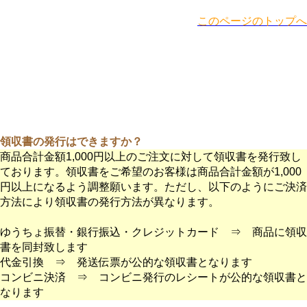
このページのトップへ
領収書の発行はできますか？
商品合計金額1,000円以上のご注文に対して領収書を発行致し
ております。領収書をご希望のお客様は商品合計金額が1,000
円以上になるよう調整願います。ただし、以下のようにご決済
方法により領収書の発行方法が異なります。
ゆうちょ振替・銀行振込・クレジットカード ⇒ 商品に領収
書を同封致します
代金引換 ⇒ 発送伝票が公的な領収書となります
コンビニ決済 ⇒ コンビニ発行のレシートが公的な領収書と
なります