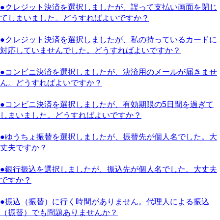
●クレジット決済を選択しましたが、誤って支払い画面を閉じ
てしまいました。どうすればよいですか？
●クレジット決済を選択しましたが、私の持っているカードに
対応していませんでした。どうすればよいですか？
●コンビニ決済を選択しましたが、決済用のメールが届きませ
ん。どうすればよいですか？
●コンビニ決済を選択しましたが、有効期限の5日間を過ぎて
しまいました。どうすればよいですか？
●ゆうちょ振替を選択しましたが、振替先が個人名でした。大
丈夫ですか？
●銀行振込を選択しましたが、振込先が個人名でした。大丈夫
ですか？
●振込（振替）に行く時間がありません。代理人による振込
（振替）でも問題ありませんか？