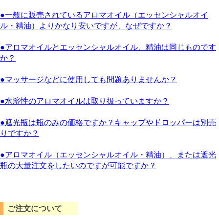
●一般に販売されているアロマオイル（エッセンシャルオイ
ル・精油）よりかなり安いですが、なぜですか？
●アロマオイルとエッセンシャルオイル、精油は同じものです
か？
●マッサージなどに使用しても問題ありませんか？
●水溶性のアロマオイルは取り扱っていますか？
●遮光瓶は瓶のみの価格ですか？キャップやドロッパーは別売
りですか？
●アロマオイル（エッセンシャルオイル・精油）、または遮光
瓶の大量注文をしたいのですが可能ですか？
ご注文について