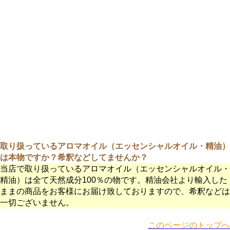
取り扱っているアロマオイル（エッセンシャルオイル・精油）
は本物ですか？希釈などしてませんか？
当店で取り扱っているアロマオイル（エッセンシャルオイル・
精油）は全て天然成分100％の物です。精油会社より輸入した
ままの商品をお客様にお届け致しておりますので、希釈などは
一切ございません。
このページのトップへ