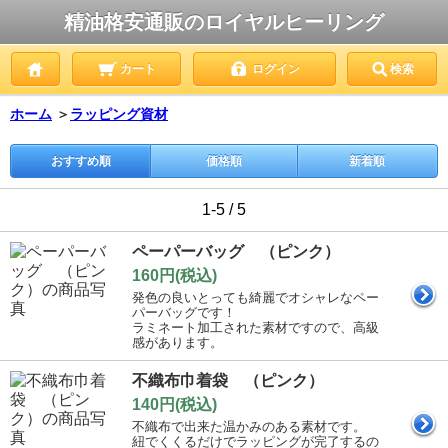
精油格安通販のロイヤルヒーリング
カート
ログイン
検索
ホーム
＞
ラッピング資材
おすすめ順
価格順
新着順
1-5 / 5
ペーパーバッグ （ピンク）
160円(税込)
発色の良いとっても綺麗でオシャレなペー
パーバッグです！
ラミネート加工された素材ですので、高級
感があります。
不織布巾着袋 （ピンク）
140円(税込)
不織布で出来た温かみのある素材です。
紐でくくるだけでラッピングが完了するの