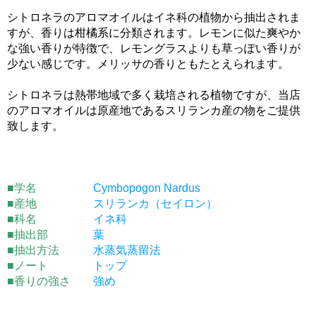
シトロネラのアロマオイルはイネ科の植物から抽出されま
すが、香りは柑橘系に分類されます。レモンに似た爽やか
な強い香りが特徴で、レモングラスよりも草っぽい香りが
少ない感じです。メリッサの香りともたとえられます。
シトロネラは熱帯地域で多く栽培される植物ですが、当店
のアロマオイルは原産地であるスリランカ産の物をご提供
致します。
■学名
Cymbopogon Nardus
■産地
スリランカ（セイロン）
■科名
イネ科
■抽出部
葉
■抽出方法
水蒸気蒸留法
■ノート
トップ
■香りの強さ
強め