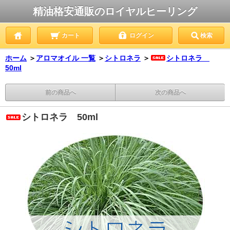
精油格安通販のロイヤルヒーリング
カート
ログイン
検索
ホーム
＞
アロマオイル 一覧
＞
シトロネラ
＞
シトロネラ
50ml
前の商品へ
次の商品へ
シトロネラ 50ml