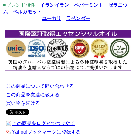
■ブレンド相性
イランイラン
ペパーミント
ゼラニウ
ム
ベルガモット
ユーカリ
ラベンダー
この商品について問い合わせる
この商品を友達に教える
買い物を続ける
この商品をログピでつぶやく
Yahoo!ブックマークに登録する