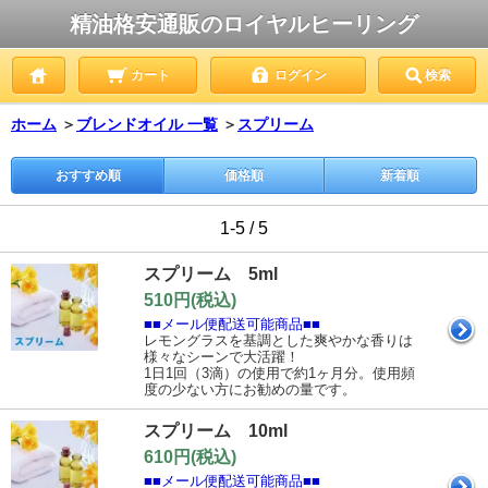
精油格安通販のロイヤルヒーリング
カート
ログイン
検索
ホーム
＞
ブレンドオイル 一覧
＞
スプリーム
おすすめ順
価格順
新着順
1-5 / 5
スプリーム 5ml
510円(税込)
■■メール便配送可能商品■■
レモングラスを基調とした爽やかな香りは
様々なシーンで大活躍！
1日1回（3滴）の使用で約1ヶ月分。使用頻
度の少ない方にお勧めの量です。
スプリーム 10ml
610円(税込)
■■メール便配送可能商品■■