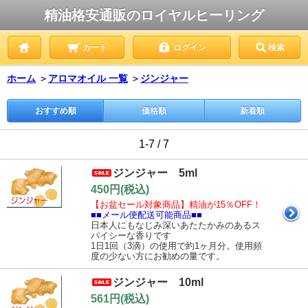
精油格安通販のロイヤルヒーリング
カート
ログイン
検索
ホーム
＞
アロマオイル 一覧
＞
ジンジャー
おすすめ順
価格順
新着順
1-7 / 7
ジンジャー 5ml
450円(税込)
【お盆セール対象商品】精油が15％OFF！
■■メール便配送可能商品■■
日本人にもなじみ深いあたたかみのあるス
パイシーな香りです
1日1回（3滴）の使用で約1ヶ月分。使用頻
度の少ない方にお勧めの量です。
ジンジャー 10ml
561円(税込)