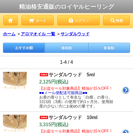
精油格安通販のロイヤルヒーリング
カート
ログイン
検索
ホーム
＞
アロマオイル 一覧
＞
サンダルウッド
おすすめ順
価格順
新着順
1-4 / 4
サンダルウッド 5ml
2,125円(税込)
【お盆セール対象商品】精油が15％OFF！
■■メール便配送可能商品■■
お香の香りとして有名な「白檀」の香り。
1日1回（3滴）の使用で約1ヶ月分。使用頻
度の少ない方にお勧めの量です。
サンダルウッド 10ml
3,315円(税込)
【お盆セール対象商品】精油が15％OFF！