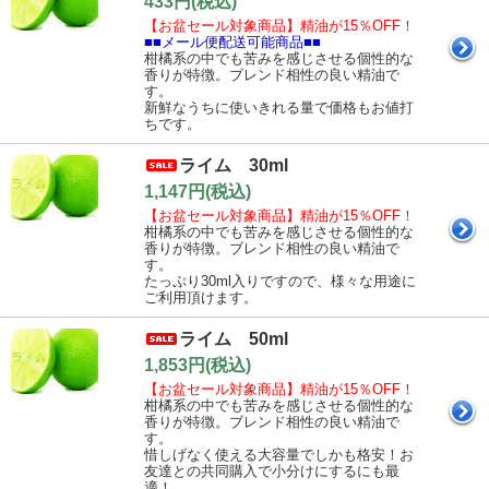
433円(税込)
【お盆セール対象商品】精油が15％OFF！
■■メール便配送可能商品■■
柑橘系の中でも苦みを感じさせる個性的な
香りが特徴。ブレンド相性の良い精油で
す。
新鮮なうちに使いきれる量で価格もお値打
ちです。
ライム 30ml
1,147円(税込)
【お盆セール対象商品】精油が15％OFF！
柑橘系の中でも苦みを感じさせる個性的な
香りが特徴。ブレンド相性の良い精油で
す。
たっぷり30ml入りですので、様々な用途に
ご利用頂けます。
ライム 50ml
1,853円(税込)
【お盆セール対象商品】精油が15％OFF！
柑橘系の中でも苦みを感じさせる個性的な
香りが特徴。ブレンド相性の良い精油で
す。
惜しげなく使える大容量でしかも格安！お
友達との共同購入で小分けにするにも最
適！