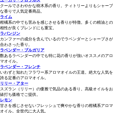
ユーカリ・グロブルス
クールでさわやかな樹木系の香り。ティトリーよりもシャープ
な香りで人気定番商品。
ライム
柑橘系の中でも苦みを感じさせる香りが特徴。多くの精油との
相性が良くブレンドにも重宝。
ラバンジン
カンファーの成分を含んでいるのでラベンダーとシャープさが
合わさった香り。
ラベンダー・ブルガリア
数あるラベンダーの中でも特に花の香りが強いオススメのアロ
マオイル。
ラベンダー・フレンチ
いわずと知れたフラワー系アロマオイルの王道。絶大な人気を
誇る定番のアロマオイル。
リリー・アター
スズラン（リリー）の優雅で気品のある香り。高級オイルをお
値打ち価格でご提供。
レモン
甘さを感じさせないフレッシュで爽やかな香りの柑橘系アロマ
オイル。全世代に大人気。