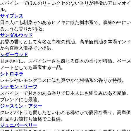
スパイシーでほんのり甘いクセのない香りが特徴のアロマオイ
ル。
サイプレス
日本人にも馴染みのあるヒノキに似た樹木系で、森林の中にい
るような香りが特徴。
サンダルウッド
お香の香りとして有名な白檀の精油。高単価精油を本場インド
から直輸入価格でご提供。
シダーウッド
甘さの中に、スパイシーさを感じる樹木の香りが特徴。ベース
ノートとしても重宝する一品。
シトロネラ
レモンやレモングラスに似た爽やかで柑橘系の香りが特徴。
シナモン・リーフ
スパイシーで甘さのある香りで日本人にも馴染みのある精油。
ブレンドにも最適。
ジャスミン・アター
クレオパトラも愛したといわれる穏やかで優雅な香り。高単価
商品をお値打ち価格でご提供。
ジュニパーベリー