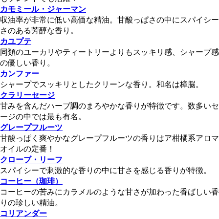
カモミール・ジャーマン
収油率が非常に低い高価な精油。甘酸っぱさの中にスパイシー
さのある芳醇な香り。
カユプテ
同類のユーカリやティートリーよりもスッキリ感、シャープ感
の優しい香り。
カンファー
シャープでスッキリとしたクリーンな香り。和名は樟脳。
クラリーセージ
甘みを含んだハーブ調のまろやかな香りが特徴です。数多いセ
ージの中では最も有名。
グレープフルーツ
甘酸っぱく爽やかなグレープフルーツの香りはア柑橘系アロマ
オイルの定番！
クローブ・リーフ
スパイシーで刺激的な香りの中に甘さを感じる香りが特徴。
コーヒー（珈琲）
コーヒーの苦みにカラメルのような甘さが加わった香ばしい香
りの珍しい精油。
コリアンダー