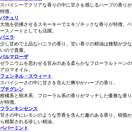
スパイシーでクリアな香りの中に甘さを感じるハーブの香りが
特徴。
パチュリ
大地を彷彿させるスモーキーでエキゾチックな香りが特徴。ベ
ースノートとしても活躍。
バニラ
少し甘めで上品なバニラの香り。甘い香りの精油は種類が少な
いので貴重。
パルマローザ
ゼラニウムを思わせる甘みのある柔らかなフローラルトーンの
アロマオイル。
フェンネル・スウィート
スパイシーさの中に甘さを含んだ爽やかハーブの香り。
プチグレン
柑橘系と樹木系、フローラル系の香りがマッチした優雅な香り
が特徴。
フランキンセンス
甘さの中にレモンのような芳香を含んだ趣のある香り。樹脂か
ら精製される珍しい精油。
ペパーミント